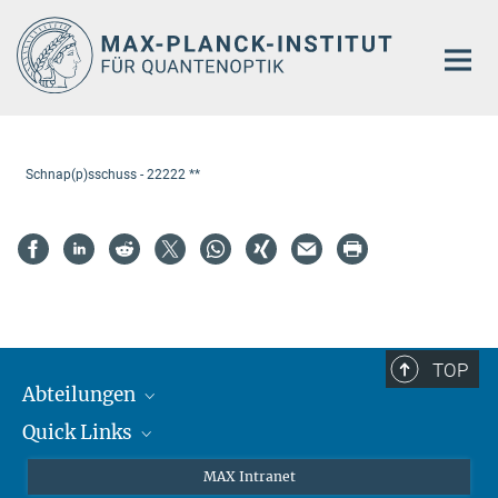
Hauptinhalt
Schnap(p)sschuss - 22222 **
TOP
Abteilungen
Quick Links
Attosekundenphysik
Laserspektroskopie
Presse
MAX Intranet