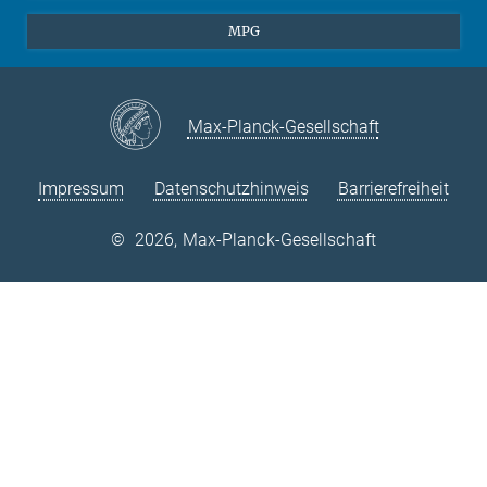
Theorie
EU-Büro
MPG
Quantendynamik
Kontakt
Quanten-Vielteilchensysteme
LinkedIn
Instagram
Max-Planck-Gesellschaft
Impressum
Datenschutzhinweis
Barrierefreiheit
©
2026, Max-Planck-Gesellschaft