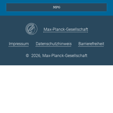
Theorie
EU-Büro
MPG
Quantendynamik
Kontakt
Quanten-Vielteilchensysteme
LinkedIn
Instagram
Max-Planck-Gesellschaft
Impressum
Datenschutzhinweis
Barrierefreiheit
©
2026, Max-Planck-Gesellschaft