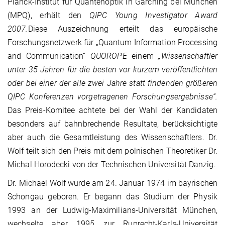
Planck-Institut für Quantenoptik in Garching bei München
(MPQ), erhält den
QIPC Young Investigator Award
2007.
Diese Auszeichnung erteilt das europäische
Forschungsnetzwerk für „Quantum Information Processing
and Communication“
QUOROPE
einem
„Wissenschaftler
unter 35 Jahren für die besten vor kurzem veröffentlichten
oder bei einer der alle zwei Jahre statt findenden größeren
QIPC Konferenzen vorgetragenen Forschungsergebnisse“.
Das Preis-Komitee achtete bei der Wahl der Kandidaten
besonders auf bahnbrechende Resultate, berücksichtigte
aber auch die Gesamtleistung des Wissenschaftlers. Dr.
Wolf teilt sich den Preis mit dem polnischen Theoretiker Dr.
Michal Horodecki von der Technischen Universität Danzig.
Dr. Michael Wolf wurde am 24. Januar 1974 im bayrischen
Schongau geboren. Er begann das Studium der Physik
1993 an der Ludwig-Maximilians-Universität München,
wechselte aber 1995 zur Ruprecht-Karls-Universität