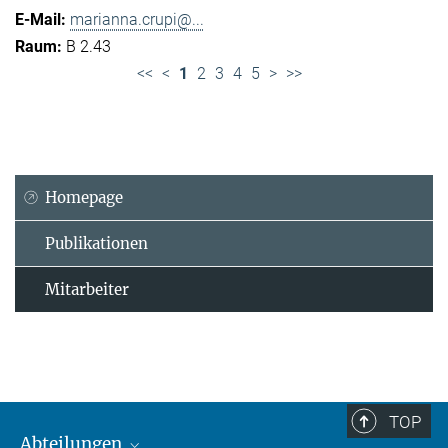
marianna.crupi@...
B 2.43
<<
<
1
2
3
4
5
>
>>
Homepage
Publikationen
Mitarbeiter
TOP
Abteilungen