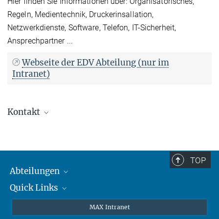
Hier finden Sie Informationen über:
Organisatorisches,
Regeln, Medientechnik, Druckerinsallation,
Netzwerkdienste, Software,
Telefon, IT-Sicherheit,
Ansprechpartner ...
Webseite der EDV Abteilung (nur im
Intranet)
Kontakt
Dr. Christian Stern
Sachgebietsleitung
+49 89 3 29 05 - 216
TOP
christian.stern@...
Abteilungen
Leitung EDV Abteilung / Head of Service Group
Quick Links
Attosekundenphysik
EDP
Laserspektroskopie
Presse
MAX Intranet