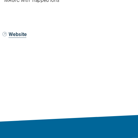
"MAGIC with Trapped Ions"
Website