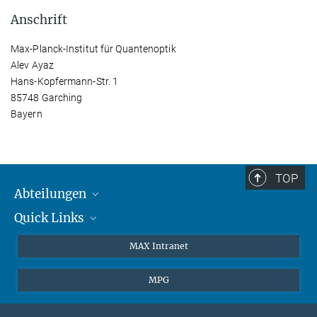
Anschrift
Max-Planck-Institut für Quantenoptik
Alev Ayaz
Hans-Kopfermann-Str. 1
85748 Garching
Bayern
TOP
Abteilungen
Quick Links
Attosekundenphysik
Laserspektroskopie
Presse
MAX Intranet
Theorie
EU-Büro
MPG
Quantendynamik
Kontakt
Quanten-Vielteilchensysteme
LinkedIn