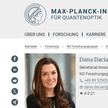
Hauptinhalt
ÜBER UNS
FORSCHUNG
KARRIERE
Startseite
Forschung
W2 Forschungsgruppen
K
Dana Daci
Sekretariat/Assi
W2 Forschungsgr
+49 89 32905
dana.dacian@
A 0.21