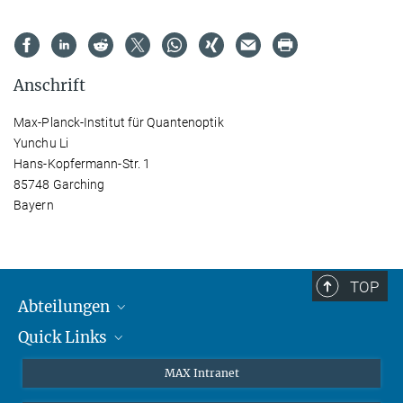
Anschrift
Max-Planck-Institut für Quantenoptik
Yunchu Li
Hans-Kopfermann-Str. 1
85748 Garching
Bayern
TOP
Abteilungen
Quick Links
Attosekundenphysik
Laserspektroskopie
Presse
MAX Intranet
Theorie
EU-Büro