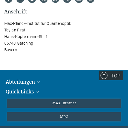
Anschrift
Max-Planck-Institut für Quantenoptik
Taylan Fırat
Hans-Kopfermann-Str. 1
85748 Garching
Bayern
TOP
Abteilungen
Quick Links
Attosekundenphysik
Laserspektroskopie
Presse
MAX Intranet
Theorie
EU-Büro
MPG
Quantendynamik
Kontakt