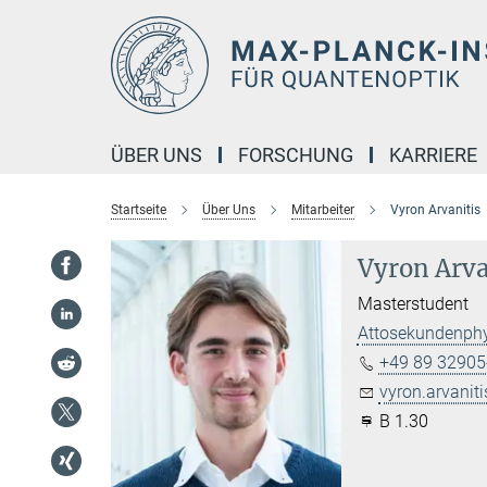
Hauptinhalt
ÜBER UNS
FORSCHUNG
KARRIERE
Startseite
Über Uns
Mitarbeiter
Vyron Arvanitis
Vyron Arva
Masterstudent
Attosekundenph
+49 89 32905
vyron.arvaniti
B 1.30