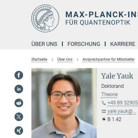
Hauptinhalt
ÜBER UNS
FORSCHUNG
KARRIERE
Startseite
Über Uns
Ansprechpartner für Mitarbeiter
Yale Yauk
Doktorand
Theorie
+49 89 32905
yale.yauk@...
B 1.42