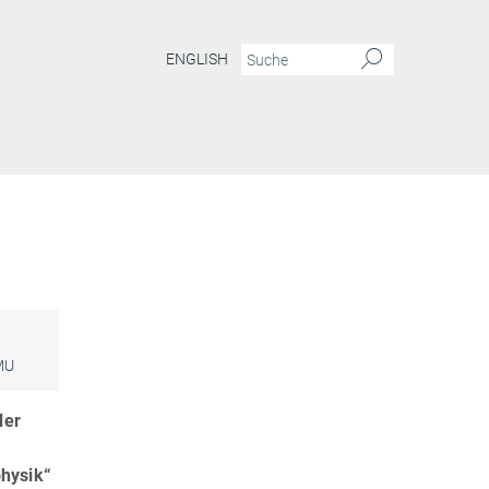
ENGLISH
MU
der
hysik“