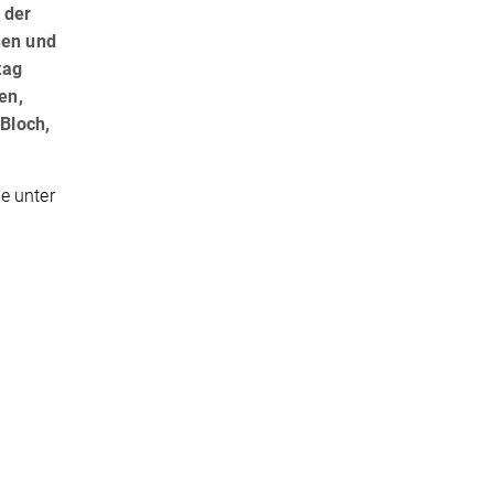
 der
nen und
tag
en,
Bloch,
e unter