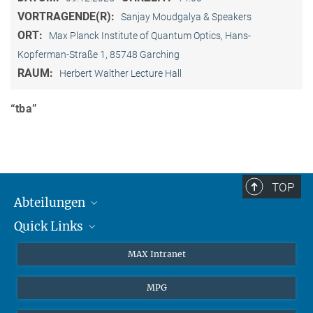
VORTRAGENDE(R):
Sanjay Moudgalya & Speakers
ORT:
Max Planck Institute of Quantum Optics, Hans-
Kopferman-Straße 1, 85748 Garching
RAUM:
Herbert Walther Lecture Hall
“tba”
TOP
Abteilungen
Quick Links
Attosekundenphysik
Laserspektroskopie
Presse
MAX Intranet
Theorie
EU-Büro
MPG
Quantendynamik
Kontakt