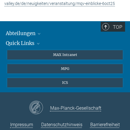
valley.de/de/neuigkeiten/veranstaltung/mqv-einblicke-6oct25
TOP
Abteilungen
Quick Links
Attosekundenphysik
Laserspektroskopie
Presse
MAX Intranet
Theorie
EU-Büro
MPG
Quantendynamik
Kontakt
Quanten-Vielteilchensysteme
LinkedIn
ICS
Instagram
Max-Planck-Gesellschaft
Impressum
Datenschutzhinweis
Barrierefreiheit