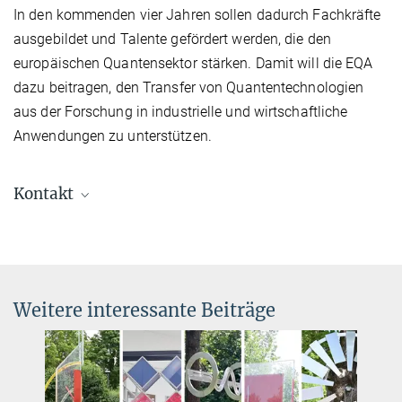
In den kommenden vier Jahren sollen dadurch Fachkräfte
ausgebildet und Talente gefördert werden, die den
europäischen Quantensektor stärken. Damit will die EQA
dazu beitragen, den Transfer von Quantentechnologien
aus der Forschung in industrielle und wirtschaftliche
Anwendungen zu unterstützen.
Kontakt
Dr. Silke Stähler-Schöpf
Leiterin des Schülerlabors
+49 89 32905-197
silke.staehler-schoepf@...
Weitere interessante Beiträge
Charlotte Huber
Presse- und Öffentlichkeitsarbeit
+49 89 32905-672