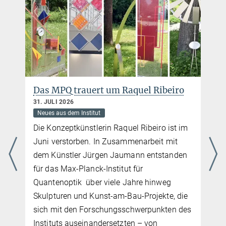
charlotte.huber@...
Max-Planck-Institut für Quantenoptik, Garching
PhotonLab
Das MPQ Schülerlabor - die Anlaufstelle für alle, die etwas über
Laser, Licht und Quantenphysik lernen wollen
mehr
Das MPQ trauert um Raquel Ribeiro
31. JULI 2026
Neues aus dem Institut
Die Konzeptkünstlerin Raquel Ribeiro ist im
Juni verstorben. In Zusammenarbeit mit
dem Künstler Jürgen Jaumann entstanden
für das Max-Planck-Institut für
Quantenoptik über viele Jahre hinweg
Skulpturen und Kunst-am-Bau-Projekte, die
sich mit den Forschungsschwerpunkten des
Instituts auseinandersetzten – von