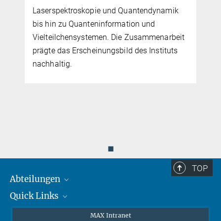
Laserspektroskopie und Quantendynamik
bis hin zu Quanteninformation und
Vielteilchensystemen. Die Zusammenarbeit
prägte das Erscheinungsbild des Instituts
nachhaltig.
◼
TOP
Abteilungen
Quick Links
Attosekundenphysik
Laserspektroskopie
Presse
MAX Intranet