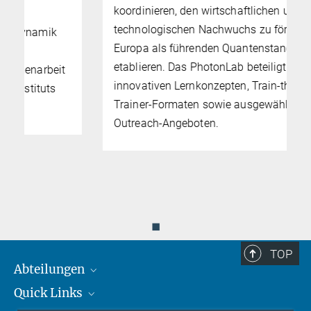
koordinieren, den wirtschaftlichen und
technologischen Nachwuchs zu fördern und
Europa als führenden Quantenstandort zu
etablieren. Das PhotonLab beteiligt sich mit
innovativen Lernkonzepten, Train-the-
Trainer-Formaten sowie ausgewählten
Outreach-Angeboten.
◼
TOP
Abteilungen
Quick Links
Attosekundenphysik