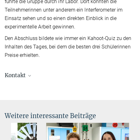
führte die Gruppe durch ihr Labor. Dort konnten die
Teilnehmerinnen unter anderem ein Interferometer im
Einsatz sehen und so einen direkten Einblick in die
experimentelle Arbeit gewinnen.
Den Abschluss bildete wie immer ein Kahoot-Quiz zu den
Inhalten des Tages, bei dem die besten drei Schülerinnen
Preise erhielten.
Kontakt
Dr. Silke Stähler-Schöpf
Leiterin des Schülerlabors
+49 89 32905-197
silke.staehler-schoepf@...
Weitere interessante Beiträge
Charlotte Huber
Presse- und Öffentlichkeitsarbeit