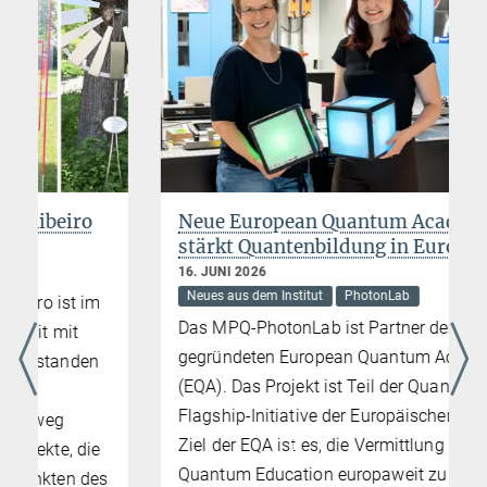
+49 89 32905-672
charlotte.huber@...
Max-Planck-Institut für Quantenoptik, Garching
Christine Wolf
Presse- und Öffentlichkeitsarbeit
+49 89 32905-599
christine.wolf@...
Neue European Quantum Academy
stärkt Quantenbildung in Europa
16. JUNI 2026
Neues aus dem Institut
PhotonLab
Das MPQ-PhotonLab ist Partner der kürzlich
gegründeten European Quantum Academy
(EQA). Das Projekt ist Teil der Quantum-
Flagship-Initiative der Europäischen Union.
Ziel der EQA ist es, die Vermittlung von
Quantum Education europaweit zu
s