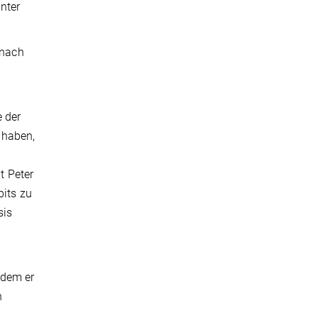
nter
 nach
.
e der
 haben,
 Peter
bits zu
sis
ndem er
n