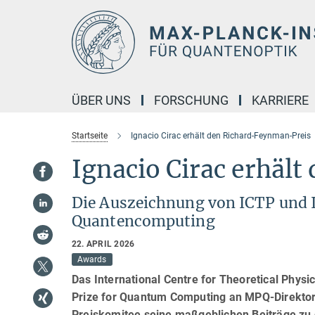
Hauptinhalt
ÜBER UNS
FORSCHUNG
KARRIERE
Startseite
Ignacio Cirac erhält den Richard-Feynman-Preis
Ignacio Cirac erhäl
Die Auszeichnung von ICTP und 
Quantencomputing
22. APRIL 2026
Awards
Das International Centre for Theoretical Phy
Prize for Quantum Computing an MPQ-Direktor 
Preiskomitee seine maßgeblichen Beiträge zu 