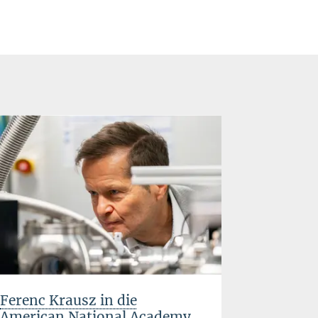
Ferenc Krausz in die
Ferenc K
American National Academy
bedeute