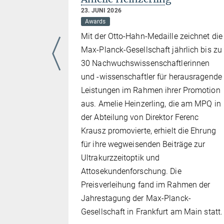
23. JUNI 2026
Awards
Mit der Otto-Hahn-Medaille zeichnet die
e Preis
Max-Planck-Gesellschaft jährlich bis zu
äge zur
30 Nachwuchswissenschaftlerinnen
esem Jahr
und -wissenschaftler für herausragende
Immanuel
Leistungen im Rahmen ihrer Promotion
k-Institut
aus. Amelie Heinzerling, die am MPQ in
sor an der
der Abteilung von Direktor Ferenc
lman
Krausz promovierte, erhielt die Ehrung
Markus
für ihre wegweisenden Beiträge zur
 Die
Ultrakurzzeitoptik und
ptember auf
Attosekundenforschung. Die
z für
Preisverleihung fand im Rahmen der
 China,
Jahrestagung der Max-Planck-
Gesellschaft in Frankfurt am Main statt.