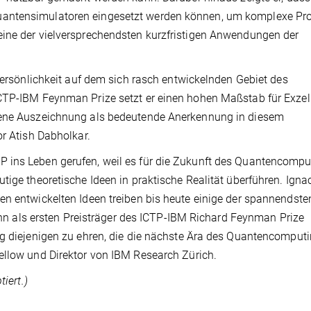
uantensimulatoren eingesetzt werden können, um komplexe Pr
eine der vielversprechendsten kurzfristigen Anwendungen der
 Persönlichkeit auf dem sich rasch entwickelnden Gebiet des
ICTP-IBM Feynman Prize setzt er einen hohen Maßstab für Exzel
ffene Auszeichnung als bedeutende Anerkennung in diesem
or Atish Dabholkar.
 ins Leben gerufen, weil es für die Zukunft des Quantencompu
tige theoretische Ideen in praktische Realität überführen. Igna
en entwickelten Ideen treiben bis heute einige der spannendste
, ihn als ersten Preisträger des ICTP-IBM Richard Feynman Prize
ig diejenigen zu ehren, die die nächste Ära des Quantencomput
ellow und Direktor von IBM Research Zürich.
iert.)