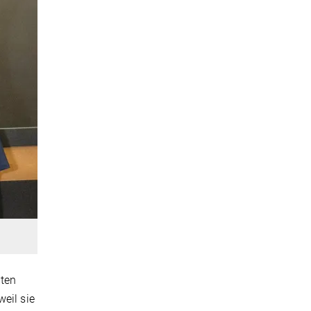
iten
eil sie