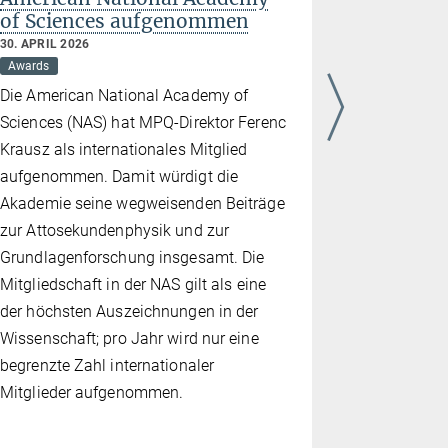
of Sciences aufgenommen
in Unga
30. APRIL 2026
20. MÄRZ 20
Awards
Awards
Die American National Academy of
Ferenc Kra
Sciences (NAS) hat MPQ-Direktor Ferenc
Institut fü
Krausz als internationales Mitglied
an der LMU
aufgenommen. Damit würdigt die
Ungarn mit
Akademie seine wegweisenden Beiträge
ausgezeich
zur Attosekundenphysik und zur
Preis, der 
Grundlagenforschung insgesamt. Die
Auszeichnu
Mitgliedschaft in der NAS gilt als eine
wissenscha
der höchsten Auszeichnungen in der
dem Jedlik
Wissenschaft; pro Jahr wird nur eine
werden dam
begrenzte Zahl internationaler
Beiträge z
Mitglieder aufgenommen.