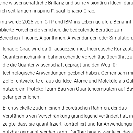
ine wissenschaftliche Brillanz und seine visionären Ideen, daru
 seit langem inspiriert“, sagt Ignacio Cirac.
ing wurde 2025 von ICTP und IBM ins Leben gerufen. Benannt
ablierte Forschende verliehen, die bedeutende Beiträge zum
Bereichen Theorie, Algorithmen, Anwendungen oder Simulation
Ignacio Cirac wird dafür ausgezeichnet, theoretische Konzept
Quantenmechanik in bahnbrechende Vorschläge überführt zu
die die Quantenwissenschaft geprägt und den Weg für
technologische Anwendungen geebnet haben. Gemeinsam mit
Zoller entwickelte er aus der Idee, Atome und Moleküle als Qu
nutzen, ein Protokoll zum Bau von Quantencomputern auf Ba
gefangener Ionen.
Er entwickelte zudem einen theoretischen Rahmen, der das
Verständnis von Verschränkung grundlegend verändert hat, i
zeigte, dass sie quantifiziert, kontrolliert und für Anwendunge
nutzbar gemacht werden kann. Darüber hinaus zeigte er, dass