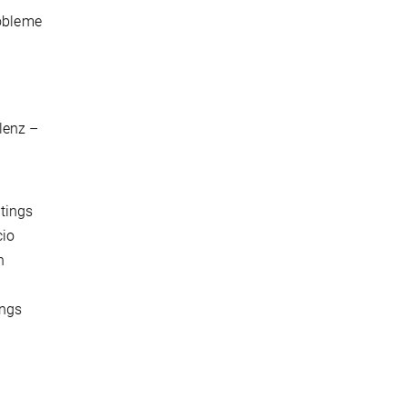
obleme
lenz –
tings
cio
n
ings