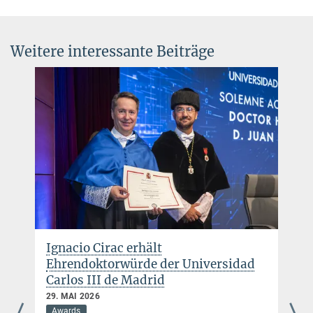
Direktor
+49 89 32905-705
ignacio.cirac@...
Weitere interessante Beiträge
Max-Planck-Institut für Quantenoptik, Garching
Charlotte Huber
Presse- und Öffentlichkeitsarbeit
+49 89 32905-672
charlotte.huber@...
Max-Planck-Institut für Quantenoptik, Garching
Ignacio Cirac erhält
Ehrendoktorwürde der Universidad
Carlos III de Madrid
29. MAI 2026
Awards