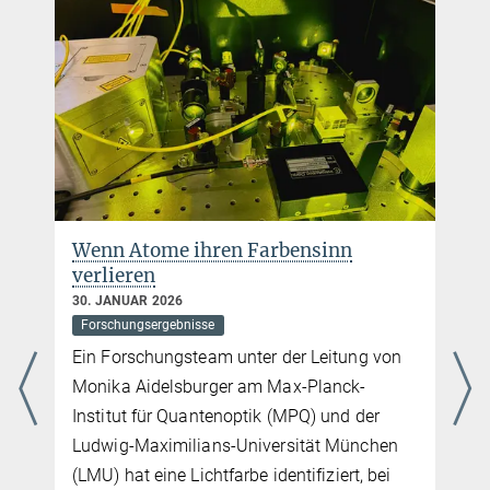
Dr. Titus Franz
Gruppenleiter
titus.franz@...
Max-Planck-Institut für Quantenoptik, Garching
Philipp Preiss
Forschungsgruppenleiter
+49 89 32905-554
philipp.preiss@...
Max Planck Institut für Quantenoptik, Garching
Wenn Atome ihren Farbensinn
verlieren
Dr Petar Bojovic
30. JANUAR 2026
Postdoktorand
Forschungsergebnisse
petar.bojovic@...
Ein Forschungsteam unter der Leitung von
Max Planck Institute of Quantum Optics, Garching
Monika Aidelsburger am Max-Planck-
Institut für Quantenoptik (MPQ) und der
Charlotte Huber
Ludwig-Maximilians-Universität München
Presse- und Öffentlichkeitsarbeit
(LMU) hat eine Lichtfarbe identifiziert, bei
+49 89 32905-672