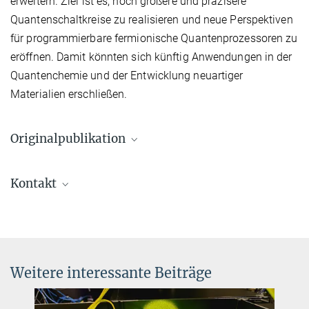
erweitern. Ziel ist es, noch größere und präzisere
Quantenschaltkreise zu realisieren und neue Perspektiven
für programmierbare fermionische Quantenprozessoren zu
eröffnen. Damit könnten sich künftig Anwendungen in der
Quantenchemie und der Entwicklung neuartiger
Materialien erschließen.
Originalpublikation
P. Bojovic, T. Hilker, S. Wang, J. Obermeyer, M. Barendregt, D. Tell,
Kontakt
T. Chalopin, P. M. Preiss, I. Bloch, & T. Franz
High-fidelity collisional quantum gates with fermionic atoms
Prof. Dr. Immanuel Bloch
Nature (2026)
Direktor
Source
DOI
+49 89 32905-238
immanuel.bloch@...
Weitere interessante Beiträge
Max-Planck-Institut für Quantenoptik, Garching