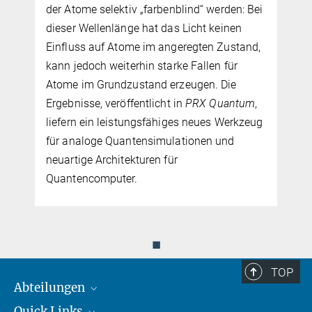
der Atome selektiv „farbenblind“ werden: Bei
charlotte.huber@...
Max-Planck-Institut für Quantenoptik, Garching
dieser Wellenlänge hat das Licht keinen
Einfluss auf Atome im angeregten Zustand,
kann jedoch weiterhin starke Fallen für
Atome im Grundzustand erzeugen. Die
Ergebnisse, veröffentlicht in
PRX Quantum
,
liefern ein leistungsfähiges neues Werkzeug
für analoge Quantensimulationen und
neuartige Architekturen für
Quantencomputer.
◼
TOP
Abteilungen
Quick Links
Attosekundenphysik