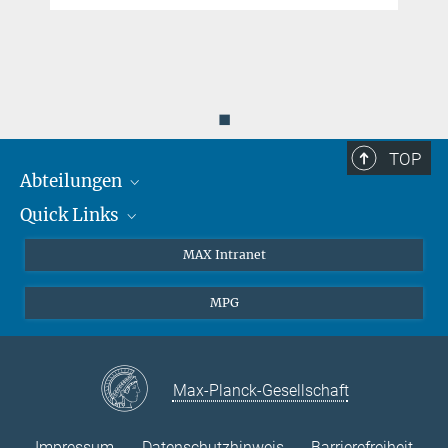
◼
TOP
Abteilungen
Quick Links
Attosekundenphysik
Laserspektroskopie
Presse
MAX Intranet
Theorie
EU-Büro
MPG
Quantendynamik
Kontakt
Quanten-Vielteilchensysteme
LinkedIn
Instagram
Max-Planck-Gesellschaft
Impressum
Datenschutzhinweis
Barrierefreiheit