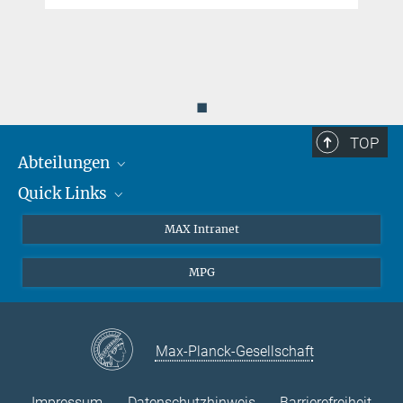
◼
TOP
Abteilungen
Quick Links
Attosekundenphysik
Laserspektroskopie
Presse
MAX Intranet
Theorie
EU-Büro
MPG
Quantendynamik
Kontakt
Quanten-Vielteilchensysteme
LinkedIn
Instagram
Max-Planck-Gesellschaft
Impressum
Datenschutzhinweis
Barrierefreiheit