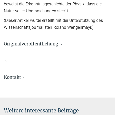
beweist die Erkenntnisgeschichte der Physik, dass die
Natur voller Überraschungen steckt.
(Dieser Artikel wurde erstellt mit der Unterstützung des
Wissenschaftsjournalisten Roland Wengenmayr.)
Originalveröffentlichung
C. J. Villas-Boas, C. E. Máximo, P. J. Paulino, R. P. Bachelard, G.
Kontakt
Rempe
Bright and Dark States of Light: The Quantum Origin of Classical
Prof. Dr Gerhard Rempe
Interference
Phys. Rev. Lett. 134, 133603 (2025)
Direktor
+49 89 32905-701
Source
DOI
+49 89 32905-311
Weitere interessante Beiträge
gerhard.rempe@...