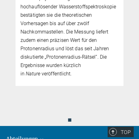
(LMU) hat eine Lichtfarbe identifiziert, bei
der Atome selektiv „farbenblind“ werden: Bei
dieser Wellenlänge hat das Licht keinen
Einfluss auf Atome im angeregten Zustand,
kann jedoch weiterhin starke Fallen für
Atome im Grundzustand erzeugen. Die
Ergebnisse, veröffentlicht in
PRX Quantum
,
liefern ein leistungsfähiges neues Werkzeug
für analoge Quantensimulationen und
neuartige Architekturen für
Quantencomputer.
◼
TOP
Abteilungen