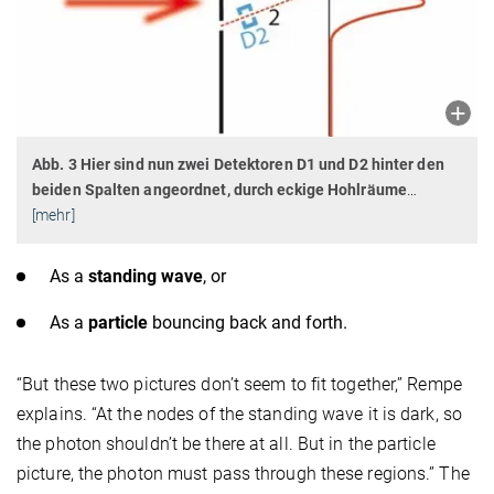
Abb. 3
Hier sind nun zwei Detektoren D1 und D2 hinter den
beiden Spalten angeordnet, durch eckige Hohlräume
…
[mehr]
As a
standing wave
, or
As a
particle
bouncing back and forth.
“But these two pictures don’t seem to fit together,” Rempe
explains. “At the nodes of the standing wave it is dark, so
the photon shouldn’t be there at all. But in the particle
picture, the photon must pass through these regions.” The