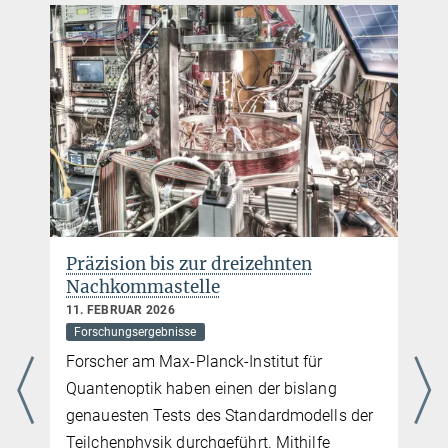
Max-Planck-Institut für Quantenoptik, Garching
Katharina Jarrah
Presse- und Öffentlichkeitsarbeit
+49 89 32905-213
katharina.jarrah@...
Max-Planck-Institut für Quantenoptik, Garching
Wenn Atome ihren Farbensinn
verlieren
30. JANUAR 2026
Forschungsergebnisse
Ein Forschungsteam unter der Leitung von
Monika Aidelsburger am Max-Planck-
Institut für Quantenoptik (MPQ) und der
Ludwig-Maximilians-Universität München