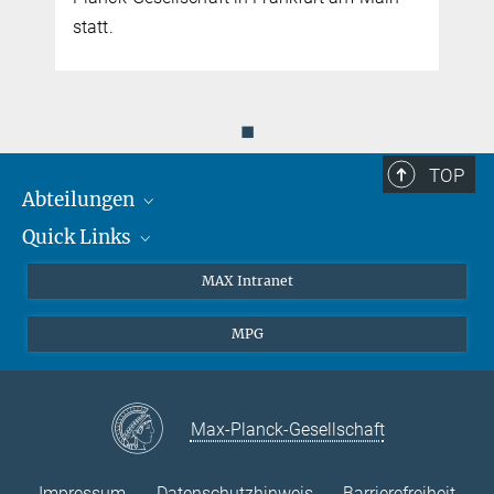
statt.
◼
TOP
Abteilungen
Quick Links
Attosekundenphysik
Laserspektroskopie
Presse
MAX Intranet
Theorie
EU-Büro
MPG
Quantendynamik
Kontakt
Quanten-Vielteilchensysteme
LinkedIn
Instagram
Max-Planck-Gesellschaft
Impressum
Datenschutzhinweis
Barrierefreiheit